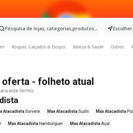
Pesquisa de lojas, categorias,produtos...
Escolher
dim
Roupas, Calçados & Despor
Beleza & Saúde
Outros
oferta - folheto atual
ara este termo.
dista
x Atacadista
Sorvete
Max Atacadista
Sushi
Max Atacadista
Pi
O
Max Atacadista
Hambúrguer
Max Atacadista
Açaí