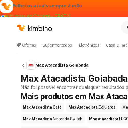
Folhetos atuais sempre à mão
Adicionar ao Chrome - GRÁTIS
Ofertas
Supermercados
Eletrônicos
Casa & Jar
Max Atacadista Goiabada
Max Atacadista Goiabada 
Não foi possível encontrar quaisquer resultados p
Mais produtos em Max Ataca
Max Atacadista
Café
Max Atacadista
Celulares
Ma
Max Atacadista
Nintendo Switch
Max Atacadista
LEG