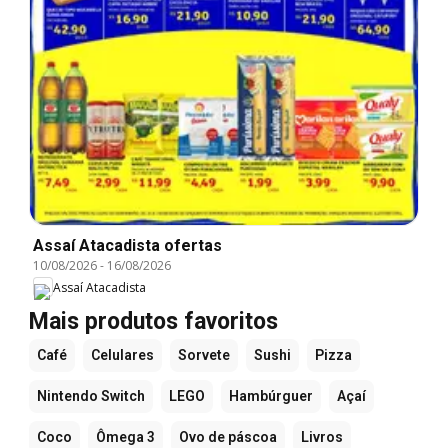
Assaí Atacadista ofertas
10/08/2026
-
16/08/2026
Assaí Atacadista
Mais produtos favoritos
Café
Celulares
Sorvete
Sushi
Pizza
Nintendo Switch
LEGO
Hambúrguer
Açaí
Coco
Ômega 3
Ovo de páscoa
Livros