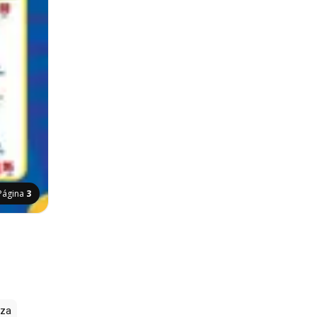
Página
3
zza