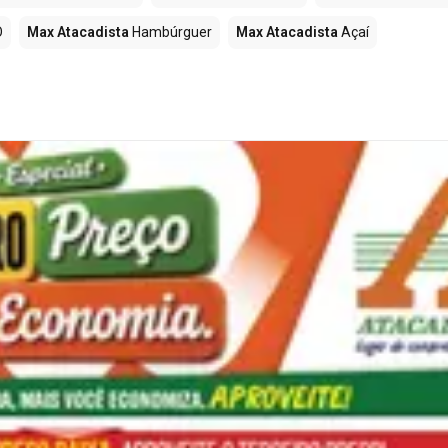
O
Max Atacadista
Hambúrguer
Max Atacadista
Açaí