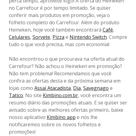
perca tempo, aproveite logo! A oferta do Heineken
no Carrefour é por tempo limitado. Se quiser
conferir mais produtos em promoção, veja o
folheto completo do Carrefour. Além do produto
Heineken, hoje você também encontrará
Café
,
Celulares
,
Sorvete
,
Pizza
e
Nintendo Switch
. Compre
tudo o que você precisa, mas com economia!
Não encontrou o que procurava na oferta atual do
Carrefour? Não achou o Heineken em promoção?
Não tem problema! Recomendamos que você
confira as ofertas desta e da próxima semana em
lojas como
Assaí Atacadista
,
Dia
,
Savegnago
e
Tatico
. No site
Kimbino.com.br
, você encontra um
resumo diário das promoções atuais. E se quiser ser
avisado sobre as melhores ofertas primeiro, baixe
nosso aplicativo
Kimbino app
e nós lhe
notificaremos sobre os novos folhetos e
promoções!