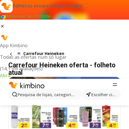
Folhetos atuais sempre à mão
Adicionar ao Chrome - GRÁTIS
App Kimbino
Carrefour Heineken
Todas as ofertas num só lugar
Carrefour Heineken oferta - folheto
(14,1 mil avaliações)
atual
Abra
Pesquisa de lojas, categorias,produtos...
Escolher cidade