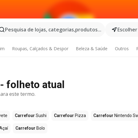
Pesquisa de lojas, categorias,produtos...
Escolher
dim
Roupas, Calçados & Despor
Beleza & Saúde
Outros
- folheto atual
ara este termo.
vete
Carrefour
Sushi
Carrefour
Pizza
Carrefour
Nintendo Sw
Açaí
Carrefour
Bolo