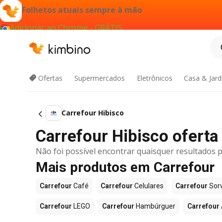
Folhetos atuais sempre à mão
Adicionar ao Chrome - GRÁTIS
Ofertas
Supermercados
Eletrônicos
Casa & Jar
Carrefour Hibisco
Carrefour Hibisco oferta 
Não foi possível encontrar quaisquer resultados p
Mais produtos em Carrefour
Carrefour
Café
Carrefour
Celulares
Carrefour
Sor
Carrefour
LEGO
Carrefour
Hambúrguer
Carrefour