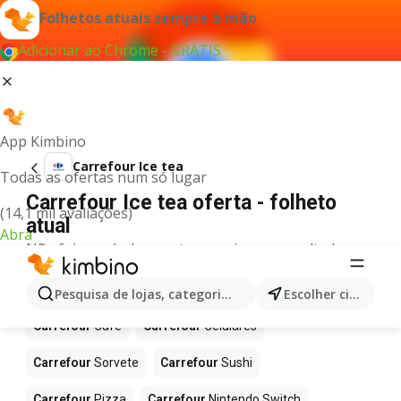
Folhetos atuais sempre à mão
Adicionar ao Chrome - GRÁTIS
App Kimbino
Carrefour Ice tea
Todas as ofertas num só lugar
Carrefour Ice tea oferta - folheto
(14,1 mil avaliações)
atual
Abra
Não foi possível encontrar quaisquer resultados
para este termo.
Mais produtos em Carrefour
Pesquisa de lojas, categorias,produtos...
Escolher cidade
Carrefour
Café
Carrefour
Celulares
Carrefour
Sorvete
Carrefour
Sushi
Carrefour
Pizza
Carrefour
Nintendo Switch