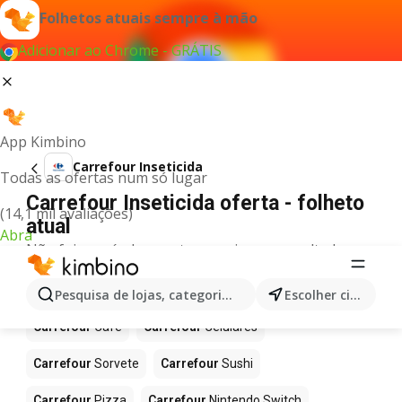
Folhetos atuais sempre à mão
Adicionar ao Chrome - GRÁTIS
App Kimbino
Carrefour Inseticida
Todas as ofertas num só lugar
Carrefour Inseticida oferta - folheto
(14,1 mil avaliações)
atual
Abra
Não foi possível encontrar quaisquer resultados
para este termo.
Mais produtos em Carrefour
Pesquisa de lojas, categorias,produtos...
Escolher cidade
Carrefour
Café
Carrefour
Celulares
Carrefour
Sorvete
Carrefour
Sushi
Carrefour
Pizza
Carrefour
Nintendo Switch