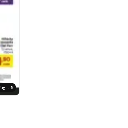
Página
5