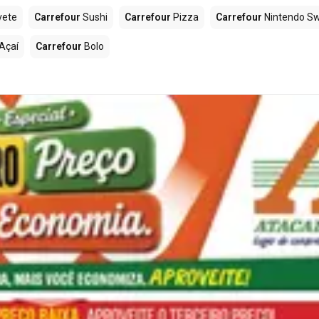
vete
Carrefour
Sushi
Carrefour
Pizza
Carrefour
Nintendo Sw
Açaí
Carrefour
Bolo