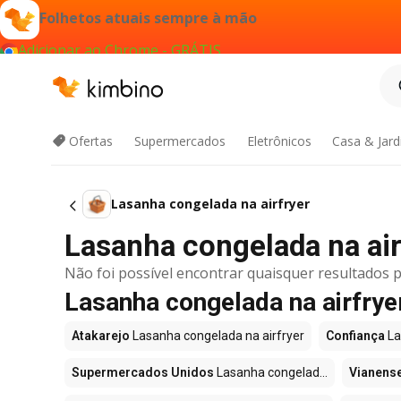
Folhetos atuais sempre à mão
Adicionar ao Chrome - GRÁTIS
Ofertas
Supermercados
Eletrônicos
Casa & Jar
Lasanha congelada na airfryer
Lasanha congelada na ai
Não foi possível encontrar quaisquer resultados p
Lasanha congelada na airfry
Atakarejo
Lasanha congelada na airfryer
Confiança
La
Supermercados Unidos
Lasanha congelad...
Vianens