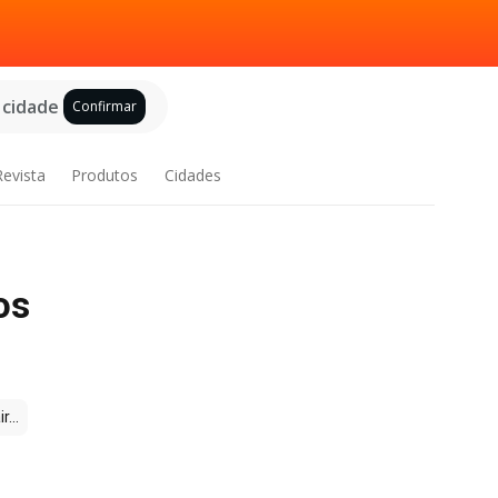
 cidade
Confirmar
Revista
Produtos
Cidades
os
...