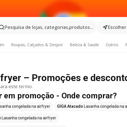
Pesquisa de lojas, categorias,produtos...
Escolher
dim
Roupas, Calçados & Despor
Beleza & Saúde
Outros
rfryer – Promoções e descont
ara este termo.
er em promoção - Onde comprar?
sanha congelada na airfryer
GIGA Atacado
Lasanha congelada na air
e
Lasanha congelada na airfryer