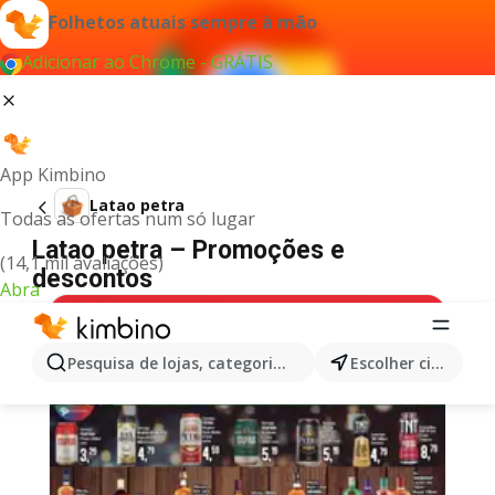
Folhetos atuais sempre à mão
Adicionar ao Chrome - GRÁTIS
App Kimbino
Latao petra
Todas as ofertas num só lugar
Latao petra – Promoções e
(14,1 mil avaliações)
descontos
Abra
Pesquisa de lojas, categorias,produtos...
Escolher cidade