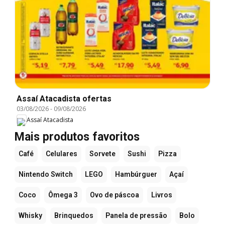
Assaí Atacadista ofertas
03/08/2026
-
09/08/2026
Assaí Atacadista
Mais produtos favoritos
Café
Celulares
Sorvete
Sushi
Pizza
Nintendo Switch
LEGO
Hambúrguer
Açaí
Coco
Ômega 3
Ovo de páscoa
Livros
Whisky
Brinquedos
Panela de pressão
Bolo