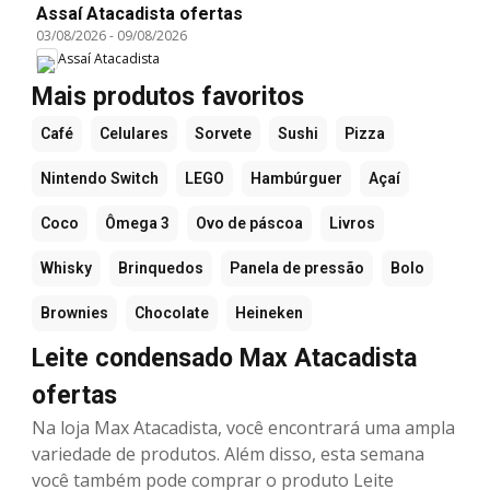
Assaí Atacadista ofertas
03/08/2026
-
09/08/2026
Assaí Atacadista
Mais produtos favoritos
Café
Celulares
Sorvete
Sushi
Pizza
Nintendo Switch
LEGO
Hambúrguer
Açaí
Coco
Ômega 3
Ovo de páscoa
Livros
Whisky
Brinquedos
Panela de pressão
Bolo
Brownies
Chocolate
Heineken
Leite condensado Max Atacadista
ofertas
Na loja Max Atacadista, você encontrará uma ampla
variedade de produtos. Além disso, esta semana
você também pode comprar o produto Leite