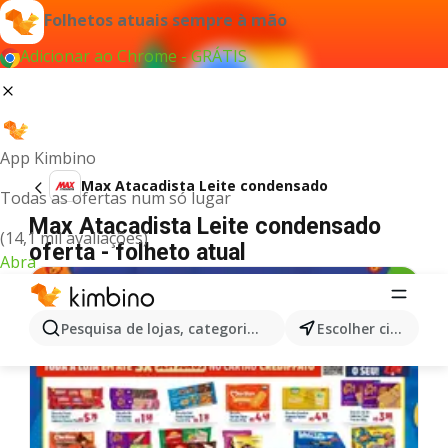
Folhetos atuais sempre à mão
Adicionar ao Chrome - GRÁTIS
App Kimbino
Max Atacadista Leite condensado
Todas as ofertas num só lugar
Max Atacadista Leite condensado
(14,1 mil avaliações)
oferta - folheto atual
Abra
Pesquisa de lojas, categorias,produtos...
Escolher cidade