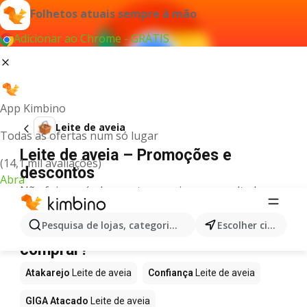
Folhetos atuais sempre à mão
Adicionar ao Chrome - GRÁTIS
App Kimbino
Leite de aveia
Todas as ofertas num só lugar
Leite de aveia – Promoções e
(14,1 mil avaliações)
descontos
Abra
Não foi possível encontrar quaisquer resultados
para este termo.
Leite de aveia em promoção - Onde
Pesquisa de lojas, categorias,produtos...
Escolher cidade
comprar?
Atakarejo
Leite de aveia
Confiança
Leite de aveia
GIGA Atacado
Leite de aveia