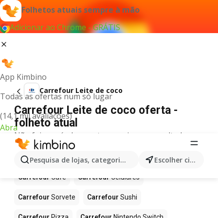
Folhetos atuais sempre à mão
Adicionar ao Chrome - GRÁTIS
App Kimbino
Carrefour Leite de coco
Todas as ofertas num só lugar
Carrefour Leite de coco oferta -
(14,1 mil avaliações)
folheto atual
Abra
Não foi possível encontrar quaisquer resultados
para este termo.
Mais produtos em Carrefour
Pesquisa de lojas, categorias,produtos...
Escolher cidade
Carrefour
Café
Carrefour
Celulares
Carrefour
Sorvete
Carrefour
Sushi
Carrefour
Pizza
Carrefour
Nintendo Switch