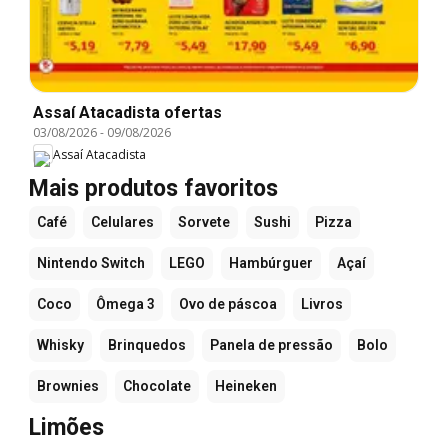
Assaí Atacadista ofertas
03/08/2026
-
09/08/2026
Assaí Atacadista
Mais produtos favoritos
Café
Celulares
Sorvete
Sushi
Pizza
Nintendo Switch
LEGO
Hambúrguer
Açaí
Coco
Ômega 3
Ovo de páscoa
Livros
Whisky
Brinquedos
Panela de pressão
Bolo
Brownies
Chocolate
Heineken
Limões