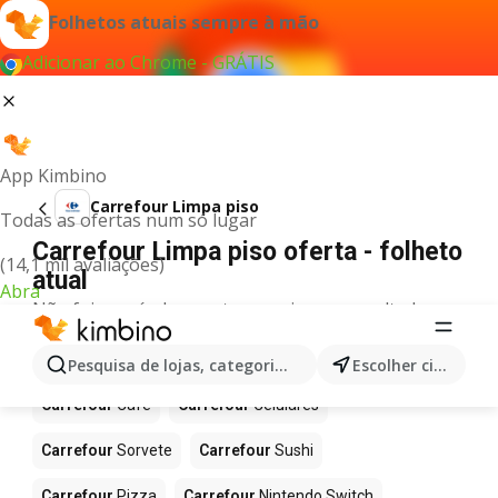
Folhetos atuais sempre à mão
Adicionar ao Chrome - GRÁTIS
App Kimbino
Carrefour Limpa piso
Todas as ofertas num só lugar
Carrefour Limpa piso oferta - folheto
(14,1 mil avaliações)
atual
Abra
Não foi possível encontrar quaisquer resultados
para este termo.
Mais produtos em Carrefour
Pesquisa de lojas, categorias,produtos...
Escolher cidade
Carrefour
Café
Carrefour
Celulares
Carrefour
Sorvete
Carrefour
Sushi
Carrefour
Pizza
Carrefour
Nintendo Switch