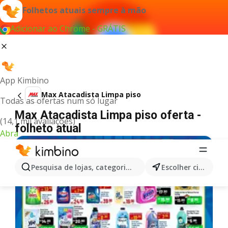
Folhetos atuais sempre à mão
Adicionar ao Chrome - GRÁTIS
App Kimbino
Max Atacadista Limpa piso
Todas as ofertas num só lugar
Max Atacadista Limpa piso oferta -
(14,1 mil avaliações)
folheto atual
Abra
Pesquisa de lojas, categorias,produtos...
Escolher cidade