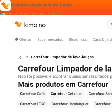
Folhetos atuais sempre à mão
Adicionar ao Chrome - GRÁTIS
Ofertas
Supermercados
Eletrônicos
Casa & Jar
Carrefour Limpador de lava-louças
Carrefour Limpador de lav
Não foi possível encontrar quaisquer resultados p
Mais produtos em Carrefour
Carrefour
Café
Carrefour
Celulares
Carrefour
Sor
Carrefour
LEGO
Carrefour
Hambúrguer
Carrefour