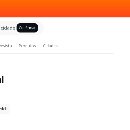
 cidade
Confirmar
Revista
Produtos
Cidades
l
itch