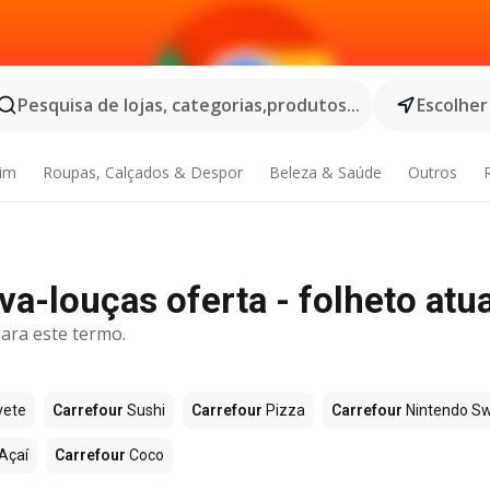
Pesquisa de lojas, categorias,produtos...
Escolher
dim
Roupas, Calçados & Despor
Beleza & Saúde
Outros
a-louças oferta - folheto atua
ara este termo.
vete
Carrefour
Sushi
Carrefour
Pizza
Carrefour
Nintendo Sw
Açaí
Carrefour
Coco