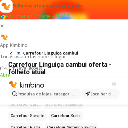
Folhetos atuais sempre à mão
Adicionar ao Chrome - GRÁTIS
App Kimbino
Carrefour Linguiça cambui
Todas as ofertas num só lugar
Carrefour Linguiça cambui oferta -
(14,1 mil avaliações)
folheto atual
Abra
Não foi possível encontrar quaisquer resultados
para este termo.
Mais produtos em Carrefour
Pesquisa de lojas, categorias,produtos...
Escolher cidade
Carrefour
Café
Carrefour
Celulares
Carrefour
Sorvete
Carrefour
Sushi
Carrefour
Pizza
Carrefour
Nintendo Switch