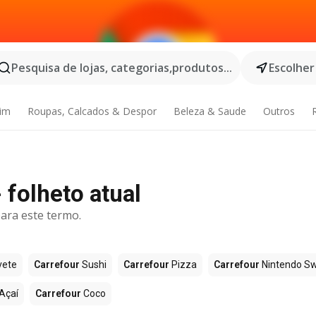
Pesquisa de lojas, categorias,produtos...
Escolher
dim
Roupas, Calcados & Despor
Beleza & Saude
Outros
 folheto atual
ara este termo.
vete
Carrefour
Sushi
Carrefour
Pizza
Carrefour
Nintendo Sw
Açaí
Carrefour
Coco