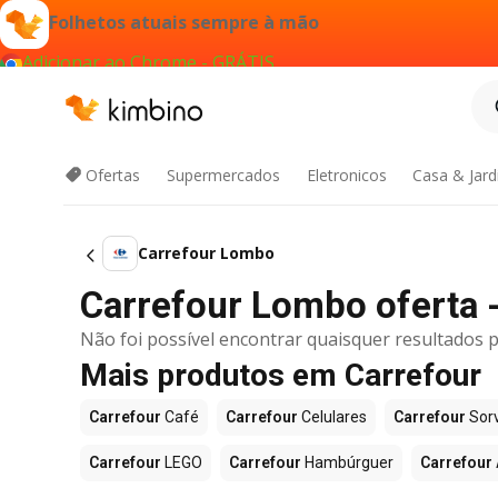
Folhetos atuais sempre à mão
Adicionar ao Chrome - GRÁTIS
Ofertas
Supermercados
Eletronicos
Casa & Jar
Carrefour Lombo
Carrefour Lombo oferta -
Não foi possível encontrar quaisquer resultados p
Mais produtos em Carrefour
Carrefour
Café
Carrefour
Celulares
Carrefour
Sor
Carrefour
LEGO
Carrefour
Hambúrguer
Carrefour