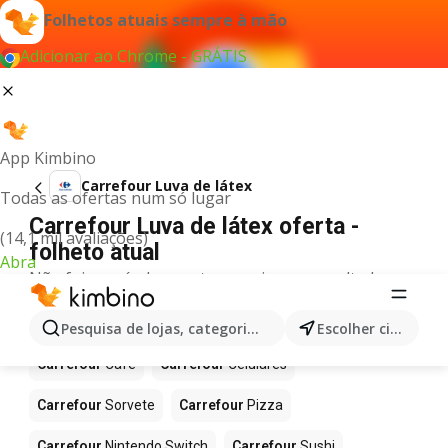
Folhetos atuais sempre à mão
Adicionar ao Chrome - GRÁTIS
App Kimbino
Carrefour Luva de látex
Todas as ofertas num só lugar
Carrefour Luva de látex oferta -
(14,1 mil avaliações)
folheto atual
Abra
Não foi possível encontrar quaisquer resultados
para este termo.
Mais produtos em Carrefour
Pesquisa de lojas, categorias,produtos...
Escolher cidade
Carrefour
Café
Carrefour
Celulares
Carrefour
Sorvete
Carrefour
Pizza
Carrefour
Nintendo Switch
Carrefour
Sushi