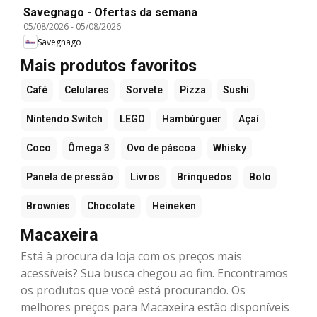
Savegnago - Ofertas da semana
05/08/2026
-
05/08/2026
Savegnago
Mais produtos favoritos
Café
Celulares
Sorvete
Pizza
Sushi
Nintendo Switch
LEGO
Hambúrguer
Açaí
Coco
Ômega 3
Ovo de páscoa
Whisky
Panela de pressão
Livros
Brinquedos
Bolo
Brownies
Chocolate
Heineken
Macaxeira
Está à procura da loja com os preços mais
acessíveis? Sua busca chegou ao fim. Encontramos
os produtos que você está procurando. Os
melhores preços para Macaxeira estão disponíveis