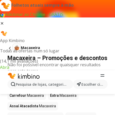
Folhetos atuais sempre à mão
Adicionar ao Chrome - GRÁTIS
App Kimbino
Macaxeira
Todas as ofertas num só lugar
Macaxeira – Promoções e descontos
(14,1 mil avaliações)
Não foi possível encontrar quaisquer resultados
Abra
para este termo.
Macaxeira em promoção - Onde
Pesquisa de lojas, categorias,produtos...
Escolher cidade
comprar?
Carrefour
Macaxeira
Extra
Macaxeira
Assaí Atacadista
Macaxeira