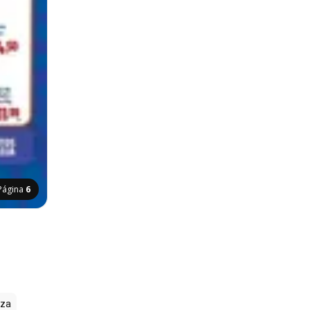
Página
6
zza