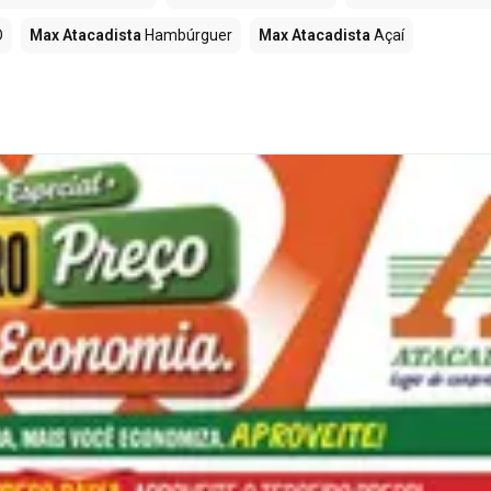
O
Max Atacadista
Hambúrguer
Max Atacadista
Açaí