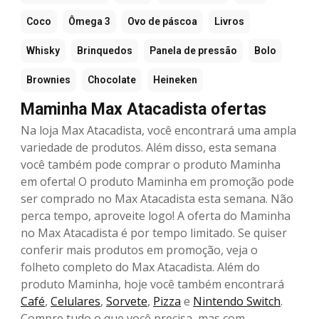
Coco
Ômega 3
Ovo de páscoa
Livros
Whisky
Brinquedos
Panela de pressão
Bolo
Brownies
Chocolate
Heineken
Maminha Max Atacadista ofertas
Na loja Max Atacadista, você encontrará uma ampla
variedade de produtos. Além disso, esta semana
você também pode comprar o produto Maminha
em oferta! O produto Maminha em promoção pode
ser comprado no Max Atacadista esta semana. Não
perca tempo, aproveite logo! A oferta do Maminha
no Max Atacadista é por tempo limitado. Se quiser
conferir mais produtos em promoção, veja o
folheto completo do Max Atacadista. Além do
produto Maminha, hoje você também encontrará
Café
,
Celulares
,
Sorvete
,
Pizza
e
Nintendo Switch
.
Compre tudo o que você precisa, mas com