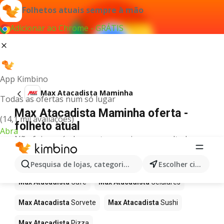
Folhetos atuais sempre à mão
Adicionar ao Chrome - GRÁTIS
App Kimbino
Max Atacadista Maminha
Todas as ofertas num só lugar
Max Atacadista Maminha oferta -
(14,1 mil avaliações)
folheto atual
Abra
Não foi possível encontrar quaisquer resultados
para este termo.
Mais produtos em Max Atacadista
Pesquisa de lojas, categorias,produtos...
Escolher cidade
Max Atacadista
Café
Max Atacadista
Celulares
Max Atacadista
Sorvete
Max Atacadista
Sushi
Max Atacadista
Pizza