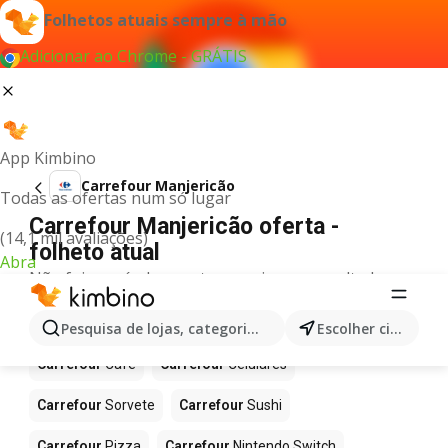
Folhetos atuais sempre à mão
Adicionar ao Chrome - GRÁTIS
App Kimbino
Carrefour Manjericão
Todas as ofertas num só lugar
Carrefour Manjericão oferta -
(14,1 mil avaliações)
folheto atual
Abra
Não foi possível encontrar quaisquer resultados
para este termo.
Mais produtos em Carrefour
Pesquisa de lojas, categorias,produtos...
Escolher cidade
Carrefour
Café
Carrefour
Celulares
Carrefour
Sorvete
Carrefour
Sushi
Carrefour
Pizza
Carrefour
Nintendo Switch