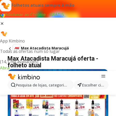
Folhetos atuais sempre à mão
Adicionar ao Chrome - GRÁTIS
App Kimbino
Max Atacadista Maracujá
Todas as ofertas num só lugar
Max Atacadista Maracujá oferta -
(14,1 mil avaliações)
folheto atual
Abra
Pesquisa de lojas, categorias,produtos...
Escolher cidade