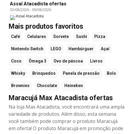
Assaí Atacadista ofertas
03/08/2026
-
09/08/2026
Assaí Atacadista
Mais produtos favoritos
Café
Celulares
Sorvete
Sushi
Pizza
Nintendo Switch
LEGO
Hambúrguer
Açaí
Coco
Ômega 3
Ovo de páscoa
Livros
Whisky
Brinquedos
Panela de pressão
Bolo
Brownies
Chocolate
Heineken
Maracujá Max Atacadista ofertas
Na loja Max Atacadista, você encontrará uma ampla
variedade de produtos. Além disso, esta semana
você também pode comprar o produto Maracujá
em oferta! O produto Maracujá em promoção pode