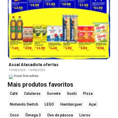
Assaí Atacadista ofertas
10/08/2026
-
16/08/2026
Assaí Atacadista
Mais produtos favoritos
Café
Celulares
Sorvete
Sushi
Pizza
Nintendo Switch
LEGO
Hambúrguer
Açaí
Coco
Ômega 3
Ovo de páscoa
Livros