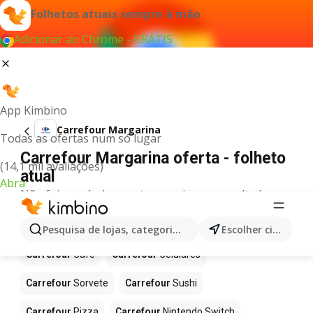
Folhetos atuais sempre à mão
Adicionar ao Chrome - GRÁTIS
App Kimbino
Carrefour Margarina
Todas as ofertas num só lugar
Carrefour Margarina oferta - folheto
(14,1 mil avaliações)
atual
Abra
Não foi possível encontrar quaisquer resultados
para este termo.
Mais produtos em Carrefour
Pesquisa de lojas, categorias,produtos...
Escolher cidade
Carrefour
Café
Carrefour
Celulares
Carrefour
Sorvete
Carrefour
Sushi
Carrefour
Pizza
Carrefour
Nintendo Switch