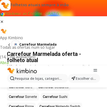
Folhetos atuais sempre à mão
Adicionar ao Chrome - GRÁTIS
App Kimbino
Carrefour Marmelada
Todas as ofertas num só lugar
Carrefour Marmelada oferta -
(14,1 mil avaliações)
folheto atual
Abra
Não foi possível encontrar quaisquer resultados
para este termo.
Mais produtos em Carrefour
Pesquisa de lojas, categorias,produtos...
Escolher cidade
Carrefour
Café
Carrefour
Celulares
Carrefour
Sorvete
Carrefour
Sushi
Carrefour
Pizza
Carrefour
Nintendo Switch