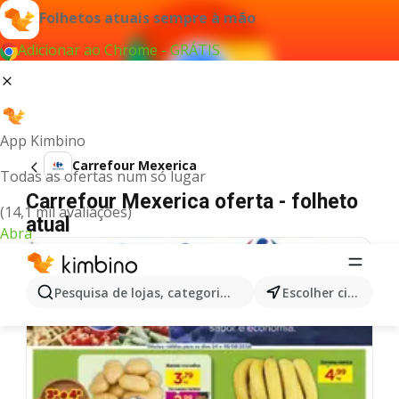
Folhetos atuais sempre à mão
Adicionar ao Chrome - GRÁTIS
App Kimbino
Carrefour Mexerica
Todas as ofertas num só lugar
Carrefour Mexerica oferta - folheto
(14,1 mil avaliações)
atual
Abra
Pesquisa de lojas, categorias,produtos...
Escolher cidade