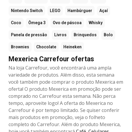
Nintendo Switch
LEGO
Hambúrguer
Açaí
Coco
Ômega 3
Ovo de páscoa
Whisky
Panela de pressão
Livros
Brinquedos
Bolo
Brownies
Chocolate
Heineken
Mexerica Carrefour ofertas
Na loja Carrefour, você encontrará uma ampla
variedade de produtos. Além disso, esta semana
você também pode comprar o produto Mexerica em
oferta! O produto Mexerica em promoção pode ser
comprado no Carrefour esta semana. Não perca
tempo, aproveite logo! A oferta do Mexerica no
Carrefour é por tempo limitado. Se quiser conferir
mais produtos em promoção, veja o folheto
completo do Carrefour. Além do produto Mexerica,
hoje você também encontrará
Café
,
Celulares
,