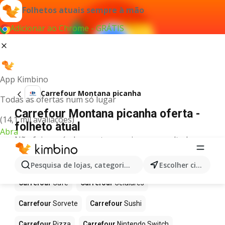
Folhetos atuais sempre à mão
Adicionar ao Chrome - GRÁTIS
App Kimbino
Carrefour Montana picanha
Todas as ofertas num só lugar
Carrefour Montana picanha oferta -
(14,1 mil avaliações)
folheto atual
Abra
Não foi possível encontrar quaisquer resultados
para este termo.
Mais produtos em Carrefour
Pesquisa de lojas, categorias,produtos...
Escolher cidade
Carrefour
Café
Carrefour
Celulares
Carrefour
Sorvete
Carrefour
Sushi
Carrefour
Pizza
Carrefour
Nintendo Switch