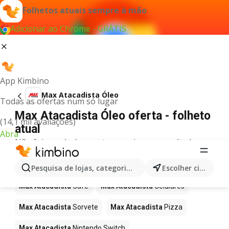
Folhetos atuais sempre à mão
Adicionar ao Chrome - GRÁTIS
App Kimbino
Max Atacadista Óleo
Todas as ofertas num só lugar
Max Atacadista Óleo oferta - folheto
(14,1 mil avaliações)
atual
Abra
Não foi possível encontrar quaisquer resultados
para este termo.
Mais produtos em Max Atacadista
Pesquisa de lojas, categorias,produtos...
Escolher cidade
Max Atacadista
Café
Max Atacadista
Celulares
Max Atacadista
Sorvete
Max Atacadista
Pizza
Max Atacadista
Nintendo Switch