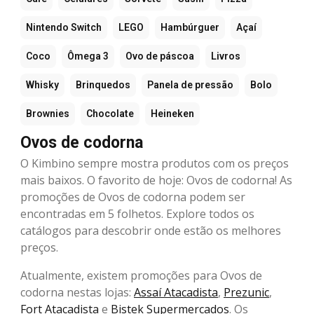
Nintendo Switch
LEGO
Hambúrguer
Açaí
Coco
Ômega 3
Ovo de páscoa
Livros
Whisky
Brinquedos
Panela de pressão
Bolo
Brownies
Chocolate
Heineken
Ovos de codorna
O Kimbino sempre mostra produtos com os preços
mais baixos. O favorito de hoje: Ovos de codorna! As
promoções de Ovos de codorna podem ser
encontradas em 5 folhetos. Explore todos os
catálogos para descobrir onde estão os melhores
preços.
Atualmente, existem promoções para Ovos de
codorna nestas lojas:
Assaí Atacadista
,
Prezunic
,
Fort Atacadista
e
Bistek Supermercados
. Os