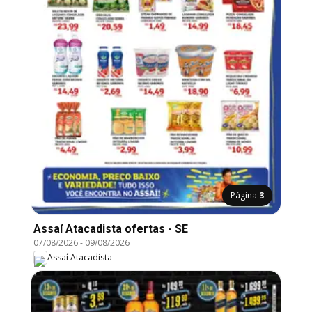
Página
3
Assaí Atacadista ofertas - SE
07/08/2026
-
09/08/2026
Assaí Atacadista