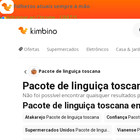
Folhetos atuais sempre à mão
Adicionar ao Chrome - GRÁTIS
Ofertas
Supermercados
Eletrônicos
Casa & Jar
Pacote de linguiça toscana
Pacote de linguiça tosc
Não foi possível encontrar quaisquer resultados p
Pacote de linguiça toscana 
Atakarejo
Pacote de linguiça toscana
Confiança
Pacote
Supermercados Unidos
Pacote de lingui...
Vianense
P