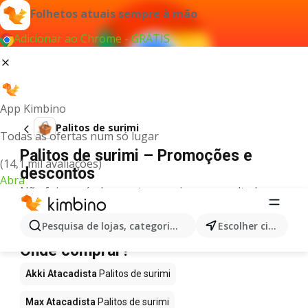
Folhetos atuais sempre à mão
Adicionar ao Chrome - GRÁTIS
App Kimbino
Palitos de surimi
Todas as ofertas num só lugar
Palitos de surimi – Promoções e
(14,1 mil avaliações)
descontos
Abra
Não foi possível encontrar quaisquer resultados
para este termo.
Palitos de surimi em promoção -
Pesquisa de lojas, categorias,produtos...
Escolher cidade
Onde comprar?
Akki Atacadista
Palitos de surimi
Max Atacadista
Palitos de surimi