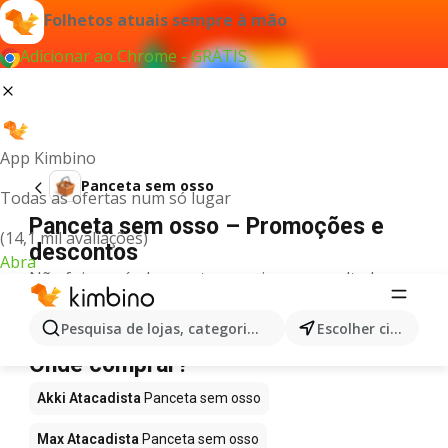
Folhetos atuais sempre à mão
Adicionar ao Chrome - GRÁTIS
App Kimbino
Panceta sem osso
Todas as ofertas num só lugar
Panceta sem osso – Promoções e
(14,1 mil avaliações)
descontos
Abra
Não foi possível encontrar quaisquer resultados
para este termo.
Panceta sem osso em promoção -
Pesquisa de lojas, categorias,produtos...
Escolher cidade
Onde comprar?
Akki Atacadista
Panceta sem osso
Max Atacadista
Panceta sem osso