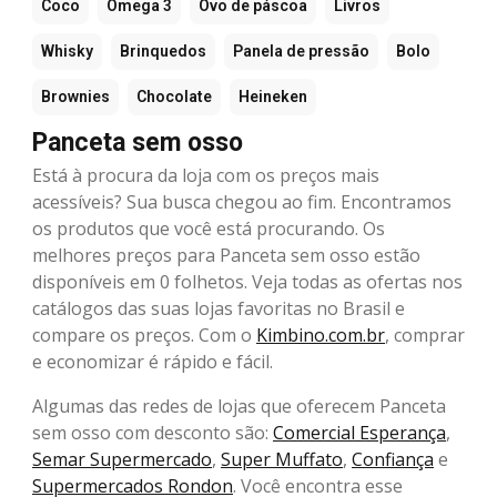
Coco
Ômega 3
Ovo de páscoa
Livros
Whisky
Brinquedos
Panela de pressão
Bolo
Brownies
Chocolate
Heineken
Panceta sem osso
Está à procura da loja com os preços mais
acessíveis? Sua busca chegou ao fim. Encontramos
os produtos que você está procurando. Os
melhores preços para Panceta sem osso estão
disponíveis em 0 folhetos. Veja todas as ofertas nos
catálogos das suas lojas favoritas no Brasil e
compare os preços. Com o
Kimbino.com.br
, comprar
e economizar é rápido e fácil.
Algumas das redes de lojas que oferecem Panceta
sem osso com desconto são:
Comercial Esperança
,
Semar Supermercado
,
Super Muffato
,
Confiança
e
Supermercados Rondon
. Você encontra esse