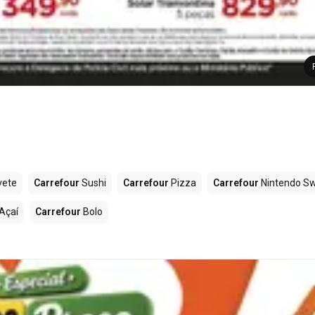
vete
Carrefour
Sushi
Carrefour
Pizza
Carrefour
Nintendo Sw
Açaí
Carrefour
Bolo