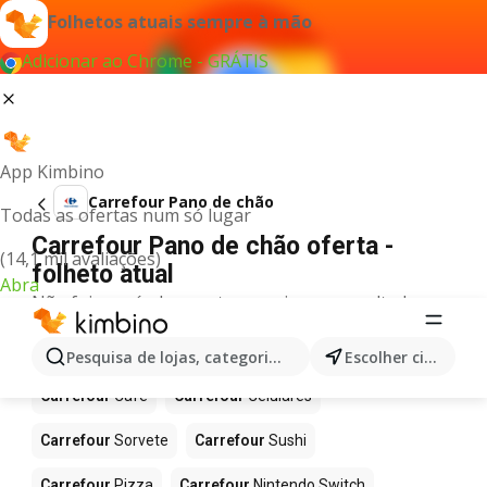
Folhetos atuais sempre à mão
Adicionar ao Chrome - GRÁTIS
App Kimbino
Carrefour Pano de chão
Todas as ofertas num só lugar
Carrefour Pano de chão oferta -
(14,1 mil avaliações)
folheto atual
Abra
Não foi possível encontrar quaisquer resultados
para este termo.
Mais produtos em Carrefour
Pesquisa de lojas, categorias,produtos...
Escolher cidade
Carrefour
Café
Carrefour
Celulares
Carrefour
Sorvete
Carrefour
Sushi
Carrefour
Pizza
Carrefour
Nintendo Switch