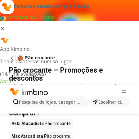
Folhetos atuais sempre à mão
Adicionar ao Chrome - GRÁTIS
App Kimbino
Pão crocante
Todas as ofertas num só lugar
Pão crocante – Promoções e
(14,1 mil avaliações)
descontos
Abra
Não foi possível encontrar quaisquer resultados
para este termo.
Pão crocante em promoção - Onde
Pesquisa de lojas, categorias,produtos...
Escolher cidade
comprar?
Akki Atacadista
Pão crocante
Max Atacadista
Pão crocante