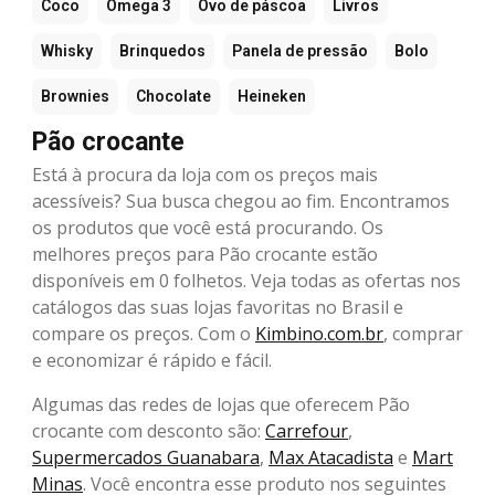
Coco
Ômega 3
Ovo de páscoa
Livros
Whisky
Brinquedos
Panela de pressão
Bolo
Brownies
Chocolate
Heineken
Pão crocante
Está à procura da loja com os preços mais
acessíveis? Sua busca chegou ao fim. Encontramos
os produtos que você está procurando. Os
melhores preços para Pão crocante estão
disponíveis em 0 folhetos. Veja todas as ofertas nos
catálogos das suas lojas favoritas no Brasil e
compare os preços. Com o
Kimbino.com.br
, comprar
e economizar é rápido e fácil.
Algumas das redes de lojas que oferecem Pão
crocante com desconto são:
Carrefour
,
Supermercados Guanabara
,
Max Atacadista
e
Mart
Minas
. Você encontra esse produto nos seguintes