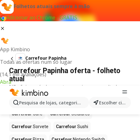
Folhetos atuais sempre à mão
Adicionar ao Chrome - GRÁTIS
App Kimbino
Carrefour Papinha
Todas as ofertas num só lugar
Carrefour Papinha oferta - folheto
(14,1 mil avaliações)
atual
Abra
Não foi possível encontrar quaisquer resultados
para este termo.
Mais produtos em Carrefour
Pesquisa de lojas, categorias,produtos...
Escolher cidade
Carrefour
Café
Carrefour
Celulares
Carrefour
Sorvete
Carrefour
Sushi
Carrefour
Pizza
Carrefour
Nintendo Switch