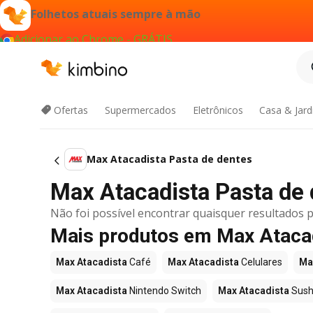
Folhetos atuais sempre à mão
Adicionar ao Chrome - GRÁTIS
Ofertas
Supermercados
Eletrônicos
Casa & Jar
Max Atacadista Pasta de dentes
Max Atacadista Pasta de d
Não foi possível encontrar quaisquer resultados p
Mais produtos em Max Ataca
Max Atacadista
Café
Max Atacadista
Celulares
Ma
Max Atacadista
Nintendo Switch
Max Atacadista
Sush