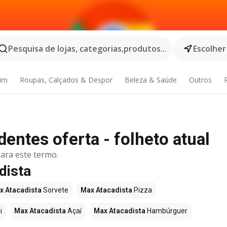
Pesquisa de lojas, categorias,produtos...
Escolher
dim
Roupas, Calçados & Despor
Beleza & Saúde
Outros
entes oferta - folheto atual
ara este termo.
dista
x Atacadista
Sorvete
Max Atacadista
Pizza
i
Max Atacadista
Açaí
Max Atacadista
Hambúrguer