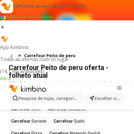
Folhetos atuais sempre à mão
Adicionar ao Chrome - GRÁTIS
App Kimbino
Carrefour Peito de peru
Todas as ofertas num só lugar
Carrefour Peito de peru oferta -
(14,1 mil avaliações)
folheto atual
Abra
Não foi possível encontrar quaisquer resultados
para este termo.
Mais produtos em Carrefour
Pesquisa de lojas, categorias,produtos...
Escolher cidade
Carrefour
Café
Carrefour
Celulares
Carrefour
Sorvete
Carrefour
Sushi
Carrefour
Pizza
Carrefour
Nintendo Switch