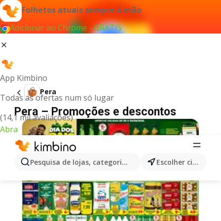
Folhetos atuais sempre à mão
Adicionar ao Chrome - GRÁTIS
App Kimbino
Pera
Todas as ofertas num só lugar
Pera – Promoções e descontos
(14,1 mil avaliações)
Abra
Pesquisa de lojas, categorias,produtos...
Escolher cidade