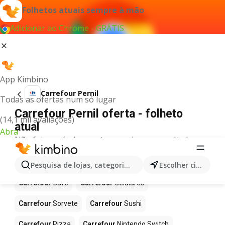
Folhetos atuais sempre à mão
Adicionar ao Chrome - GRÁTIS
App Kimbino
Carrefour Pernil
Todas as ofertas num só lugar
Carrefour Pernil oferta - folheto
(14,1 mil avaliações)
atual
Abra
Não foi possível encontrar quaisquer resultados
para este termo.
Mais produtos em Carrefour
Pesquisa de lojas, categorias,produtos...
Escolher cidade
Carrefour
Café
Carrefour
Celulares
Carrefour
Sorvete
Carrefour
Sushi
Carrefour
Pizza
Carrefour
Nintendo Switch