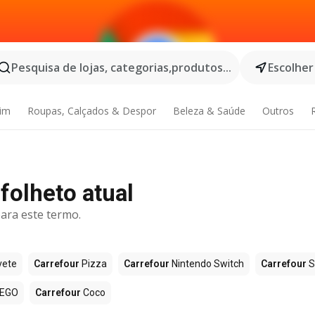
Pesquisa de lojas, categorias,produtos...
Escolher
dim
Roupas, Calçados & Despor
Beleza & Saúde
Outros
 folheto atual
ara este termo.
vete
Carrefour
Pizza
Carrefour
Nintendo Switch
Carrefour
S
EGO
Carrefour
Coco