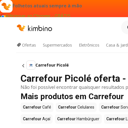
Folhetos atuais sempre à mão
Adicionar ao Chrome - GRÁTIS
Ofertas
Supermercados
Eletrônicos
Casa & Jar
Carrefour Picolé
Carrefour Picolé oferta -
Não foi possível encontrar quaisquer resultados p
Mais produtos em Carrefour
Carrefour
Café
Carrefour
Celulares
Carrefour
Sor
Carrefour
Açaí
Carrefour
Hambúrguer
Carrefour
L