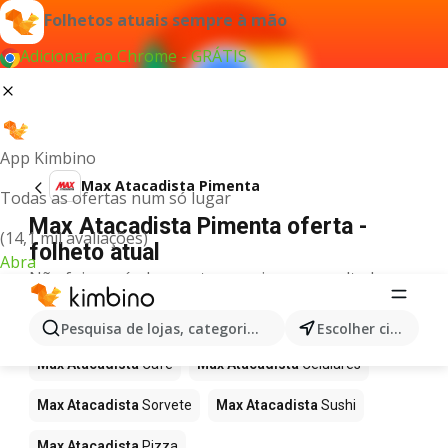
Folhetos atuais sempre à mão
Adicionar ao Chrome - GRÁTIS
App Kimbino
Max Atacadista Pimenta
Todas as ofertas num só lugar
Max Atacadista Pimenta oferta -
(14,1 mil avaliações)
folheto atual
Abra
Não foi possível encontrar quaisquer resultados
para este termo.
Mais produtos em Max Atacadista
Pesquisa de lojas, categorias,produtos...
Escolher cidade
Max Atacadista
Café
Max Atacadista
Celulares
Max Atacadista
Sorvete
Max Atacadista
Sushi
Max Atacadista
Pizza