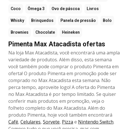
Coco
Ômega 3
Ovo de páscoa
Livros
Whisky
Brinquedos
Panela de pressão
Bolo
Brownies
Chocolate
Heineken
Pimenta Max Atacadista ofertas
Na loja Max Atacadista, você encontrará uma ampla
variedade de produtos. Além disso, esta semana
você também pode comprar o produto Pimenta em
oferta! O produto Pimenta em promoção pode ser
comprado no Max Atacadista esta semana. Não
perca tempo, aproveite logo! A oferta do Pimenta
no Max Atacadista é por tempo limitado. Se quiser
conferir mais produtos em promoção, veja o
folheto completo do Max Atacadista. Além do
produto Pimenta, hoje você também encontrará
Café
,
Celulares
,
Sorvete
,
Pizza
e
Nintendo Switch
.
Compre tudo o que você precisa, mas com