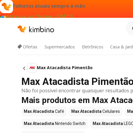
Folhetos atuais sempre à mão
Adicionar ao Chrome - GRÁTIS
Ofertas
Supermercados
Eletrônicos
Casa & Jar
Max Atacadista Pimentão
Max Atacadista Pimentão 
Não foi possível encontrar quaisquer resultados p
Mais produtos em Max Ataca
Max Atacadista
Café
Max Atacadista
Celulares
Ma
Max Atacadista
Nintendo Switch
Max Atacadista
LEG