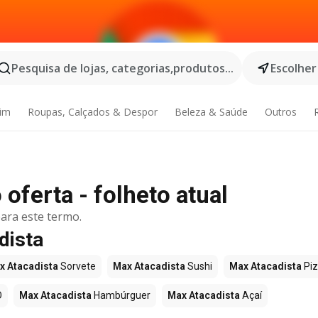
Pesquisa de lojas, categorias,produtos...
Escolher
dim
Roupas, Calçados & Despor
Beleza & Saúde
Outros
oferta - folheto atual
ara este termo.
dista
x Atacadista
Sorvete
Max Atacadista
Sushi
Max Atacadista
Pi
O
Max Atacadista
Hambúrguer
Max Atacadista
Açaí