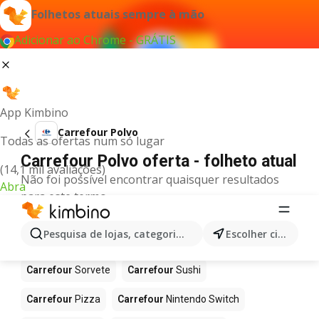
Folhetos atuais sempre à mão
Adicionar ao Chrome - GRÁTIS
App Kimbino
Carrefour Polvo
Todas as ofertas num só lugar
Carrefour Polvo oferta - folheto atual
(14,1 mil avaliações)
Não foi possível encontrar quaisquer resultados
Abra
para este termo.
Mais produtos em Carrefour
Pesquisa de lojas, categorias,produtos...
Escolher cidade
Carrefour
Café
Carrefour
Celulares
Carrefour
Sorvete
Carrefour
Sushi
Carrefour
Pizza
Carrefour
Nintendo Switch