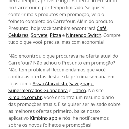
perca tempo, aproveite logo! A oferta do Presunto
no Carrefour é por tempo limitado. Se quiser
conferir mais produtos em promoção, veja o
folheto completo do Carrefour. Além do produto
Presunto, hoje você também encontrará
Café
,
Celulares
,
Sorvete
,
Pizza
e
Nintendo Switch
. Compre
tudo o que você precisa, mas com economia!
Não encontrou o que procurava na oferta atual do
Carrefour? Não achou o Presunto em promoção?
Não tem problema! Recomendamos que você
confira as ofertas desta e da próxima semana em
lojas como
Assaí Atacadista
,
Savegnago
,
Supermercados Guanabara
e
Tatico
. No site
Kimbino.com.br
, você encontra um resumo diário
das promoções atuais. E se quiser ser avisado sobre
as melhores ofertas primeiro, baixe nosso
aplicativo
Kimbino app
e nós lhe notificaremos
sobre os novos folhetos e promoções!