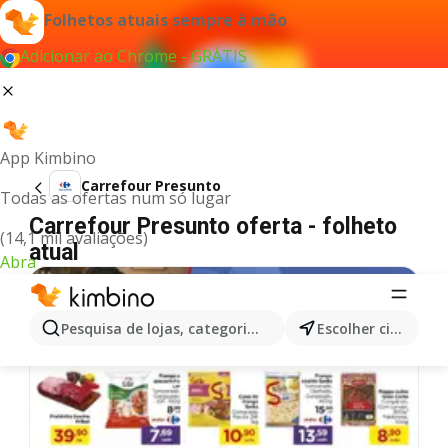
Folhetos atuais sempre à mão
Adicionar ao Chrome - GRÁTIS
App Kimbino
Carrefour Presunto
Todas as ofertas num só lugar
Carrefour Presunto oferta - folheto
(14,1 mil avaliações)
atual
Abra
Pesquisa de lojas, categorias,produtos...
Escolher cidade