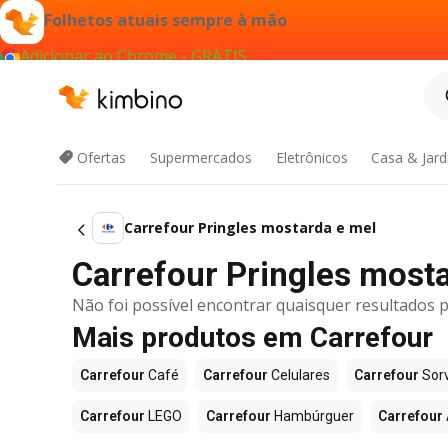
Folhetos atuais sempre à mão
Adicionar ao Chrome - GRÁTIS
Ofertas
Supermercados
Eletrônicos
Casa & Jar
Carrefour Pringles mostarda e mel
Carrefour Pringles mostar
Não foi possível encontrar quaisquer resultados p
Mais produtos em Carrefour
Carrefour
Café
Carrefour
Celulares
Carrefour
Sor
Carrefour
LEGO
Carrefour
Hambúrguer
Carrefour