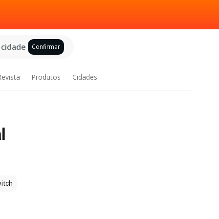
 cidade
Confirmar
Revista
Produtos
Cidades
l
itch