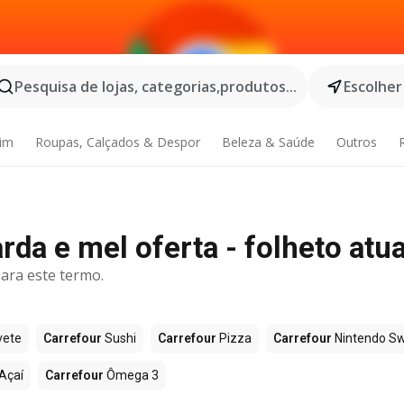
Pesquisa de lojas, categorias,produtos...
Escolher
dim
Roupas, Calçados & Despor
Beleza & Saúde
Outros
da e mel oferta - folheto atua
ara este termo.
vete
Carrefour
Sushi
Carrefour
Pizza
Carrefour
Nintendo Sw
Açaí
Carrefour
Ômega 3