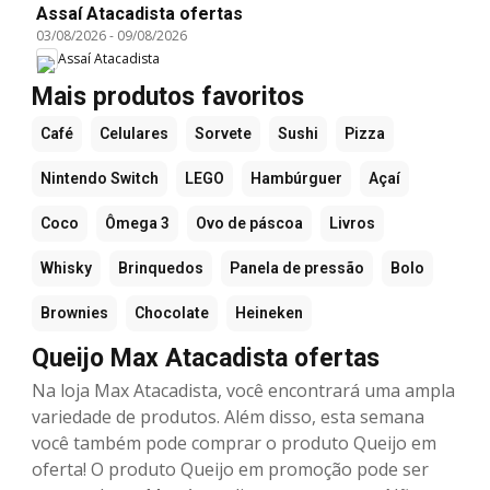
Assaí Atacadista ofertas
03/08/2026
-
09/08/2026
Assaí Atacadista
Mais produtos favoritos
Café
Celulares
Sorvete
Sushi
Pizza
Nintendo Switch
LEGO
Hambúrguer
Açaí
Coco
Ômega 3
Ovo de páscoa
Livros
Whisky
Brinquedos
Panela de pressão
Bolo
Brownies
Chocolate
Heineken
Queijo Max Atacadista ofertas
Na loja Max Atacadista, você encontrará uma ampla
variedade de produtos. Além disso, esta semana
você também pode comprar o produto Queijo em
oferta! O produto Queijo em promoção pode ser