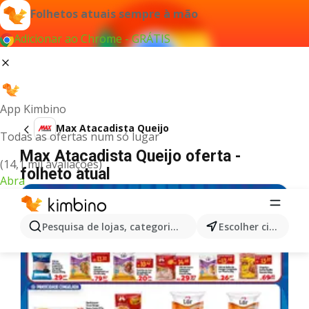
Folhetos atuais sempre à mão
Adicionar ao Chrome - GRÁTIS
App Kimbino
Max Atacadista Queijo
Todas as ofertas num só lugar
Max Atacadista Queijo oferta -
(14,1 mil avaliações)
folheto atual
Abra
Pesquisa de lojas, categorias,produtos...
Escolher cidade