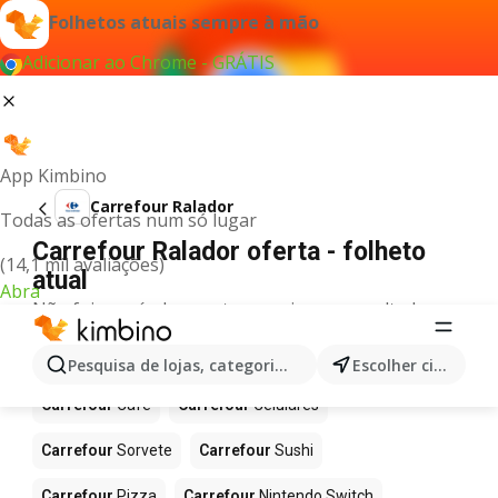
Folhetos atuais sempre à mão
Adicionar ao Chrome - GRÁTIS
App Kimbino
Carrefour Ralador
Todas as ofertas num só lugar
Carrefour Ralador oferta - folheto
(14,1 mil avaliações)
atual
Abra
Não foi possível encontrar quaisquer resultados
para este termo.
Mais produtos em Carrefour
Pesquisa de lojas, categorias,produtos...
Escolher cidade
Carrefour
Café
Carrefour
Celulares
Carrefour
Sorvete
Carrefour
Sushi
Carrefour
Pizza
Carrefour
Nintendo Switch